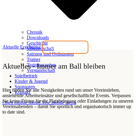
Wir stehen für Gemeinschaft!
Chronik
Downloads
Geschichte
Aktuelle Ergebnisse
Unseren Verein
Mitgliedschaft
Satzung und Ordnungen
Trainer
Aktuelles - Immer am Ball bleiben
Trainingszeiten
Vorstandschaft
Spielbetrieb
Kinder & Jugend
Sponsoren
Hier finden Sie alle Neuigkeiten rund um unser Vereinsleben,
Kontakt
anstehende Arbeitseinsätze und gesellschaftliche Events. Verpassen
Sie keine Fristen für die Platzbelegung oder Einladungen zu unseren
Open mobile menu
Close mobile menu
Vereinsabenden – damit Sie sportlich und organisatorisch immer up
to date sind.