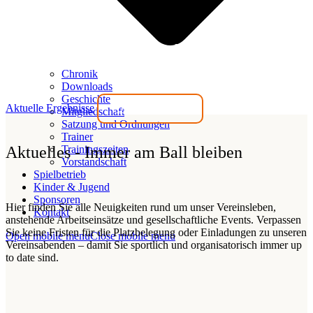
Wir stehen für Gemeinschaft!
Chronik
Downloads
Geschichte
Aktuelle Ergebnisse
Unseren Verein
Mitgliedschaft
Satzung und Ordnungen
Trainer
Aktuelles - Immer am Ball bleiben
Trainingszeiten
Vorstandschaft
Spielbetrieb
Kinder & Jugend
Sponsoren
Hier finden Sie alle Neuigkeiten rund um unser Vereinsleben,
Kontakt
anstehende Arbeitseinsätze und gesellschaftliche Events. Verpassen
Sie keine Fristen für die Platzbelegung oder Einladungen zu unseren
Open mobile menu
Close mobile menu
Vereinsabenden – damit Sie sportlich und organisatorisch immer up
to date sind.