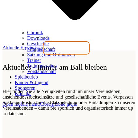
Wir stehen für Gemeinschaft!
Chronik
Downloads
Geschichte
Aktuelle Ergebnisse
Unseren Verein
Mitgliedschaft
Satzung und Ordnungen
Trainer
Aktuelles - Immer am Ball bleiben
Trainingszeiten
Vorstandschaft
Spielbetrieb
Kinder & Jugend
Sponsoren
Hier finden Sie alle Neuigkeiten rund um unser Vereinsleben,
Kontakt
anstehende Arbeitseinsätze und gesellschaftliche Events. Verpassen
Sie keine Fristen für die Platzbelegung oder Einladungen zu unseren
Open mobile menu
Close mobile menu
Vereinsabenden – damit Sie sportlich und organisatorisch immer up
to date sind.